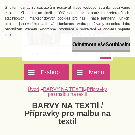
0 ks / 0 Kč
S cílem usnadnit uživatelům používat naše webové stránky využíváme
cookies. Kliknutím na tlačítko "OK" souhlasíte s použitím preferenčních,
statistických i marketingových cookies pro nás i naše partnery. Funkční
cookies jsou v rámci zachování funkčnosti webu používány po celou dobu
procházení webem. Podrobné informace a nastavení ke cookies najdete
zde
.
Odmítnout vše
Souhlasím
E-shop
Menu
Úvod
»
BARVY NA TEXTIl
»
Přípravky
pro malbu na textil
BARVY NA TEXTIl /
Přípravky pro malbu na
textil