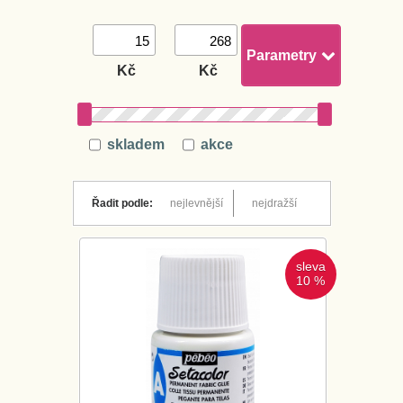
Parametry
Kč
Kč
skladem
akce
Řadit podle:
nejlevnější
nejdražší
sleva
10 %